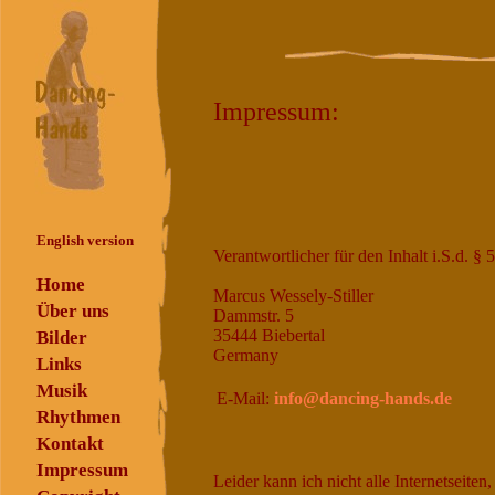
Impressum:
English version
Verantwortlicher für den Inhalt i.S.d. 
Home
Marcus Wessely-Stiller
Über uns
Dammstr. 5
35444 Biebertal
Bilder
Germany
Links
Musik
E-Mail:
info@dancing-hands.de
Rhythmen
Kontakt
Impressum
Leider kann ich nicht alle Internetseiten