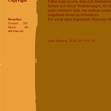
Copyright
Fällen kann es sein, dass sich Internetse
Sollten sich durch Veränderungen, für di
mehr existieren, bzw. mit anderen und/od
umgehend davon zu informieren.
Ich werde dann begründete Hinweise übe
Besucher:
Gesamt:
391
Heute:
68
W3C HTML 4.01!
Letzte Änderung: 30 Jun 2017 10:27:35